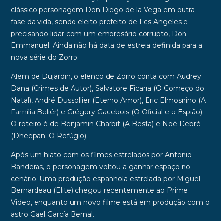
clássico personagem Don Diego de la Vega em outra
fase da vida, sendo eleito prefeito de Los Angeles e
precisando lidar com um empresário corrupto, Don
Emmanuel. Ainda não há data de estreia definida para a
nova série do
Zorro
.
Além de Dujardin, o elenco de Zorro conta com Audrey
Dana (
Crimes de Autor
), Salvatore Ficarra (
O Começo do
Natal
), André Dussollier (
Eterno Amor
), Eric Elmosnino (
A
Família Beliér
) e Grégory Gadebois (
O Oficial e o Espião
).
O roteiro é de Benjamin Charbit (
A Besta
) e Noé Debré
(
Dheepan: O Refúgio
).
Após um hiato com os filmes estrelados por
Antonio
Banderas
, o personagem voltou a ganhar espaço no
cenário. Uma produção espanhola estrelada por
Miguel
Bernardeau
(
Elite
) chegou recentemente ao
Prime
Video
, enquanto um
novo filme
está em produção com o
astro
Gael García Bernal
.