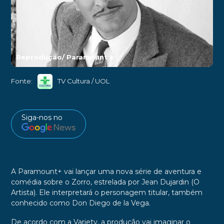
Reprodução/ Paramount
►
Fonte:
TV Cultura / UOL
Siga-nos no
A
Paramount+
vai lançar uma
nova série
de aventura e
comédia sobre o
Zorro
, estrelada por
Jean Dujardin
(O
Artista). Ele interpretará o personagem titular, também
conhecido como
Don Diego de la Vega.
De acordo com a Variety, a produção vai imaginar o