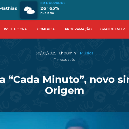
EM DOURADOS
Mathias
26° 65%
nublado
INSTITUCIONAL
COMERCIAL
PROGRAMAÇÃO
GRANDE FM TV
-
30/09/2025 16h00min
Música
11 meses atrás
 “Cada Minuto”, novo si
Origem