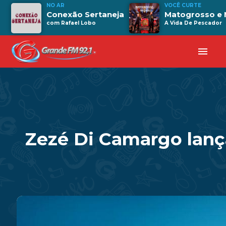
NO AR
VOCÊ CURTE
Conexão Sertaneja
Matogrosso e 
com Rafael Lobo
A Vida De Pescador
menu
Zezé Di Camargo lança