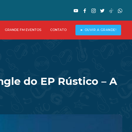
GRANDE FM EVENTOS
CONTATO
► OUVIR A GRANDE!
ngle do EP Rústico – A