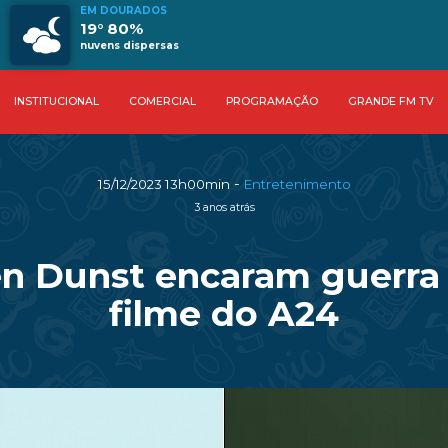
EM DOURADOS
o
19° 80%
nuvens dispersas
INSTITUCIONAL
COMERCIAL
PROGRAMAÇÃO
GRANDE FM TV
-
15/12/2023 13h00min
Entretenimento
3 anos atrás
 Dunst encaram guerra c
filme do A24