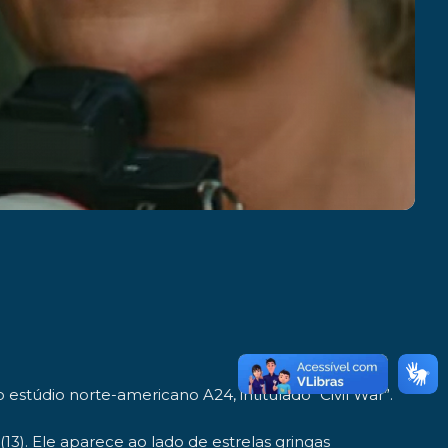
túdio norte-americano A24, intitulado “Civil War”.
(13). Ele aparece ao lado de estrelas gringas