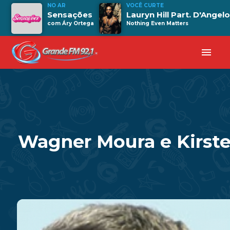
NO AR
VOCÊ CURTE
Sensações
Lauryn Hill Part. D'Angel
com Áry Ortega
Nothing Even Matters
menu
Wagner Moura e Kirsten