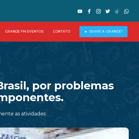
GRANDE FM EVENTOS
CONTATO
► OUVIR A GRANDE!
asil, por problemas
omponentes.
ente as atividades