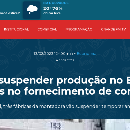
EM DOURADOS
20° 76%
ocê estiver!
chuva leve
INSTITUCIONAL
COMERCIAL
PROGRAMAÇÃO
GRANDE FM TV
-
13/02/2023 12h00min
Economia
4 anos atrás
suspender produção no Br
s no fornecimento de c
l, três fábricas da montadora vão suspender temporariam