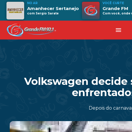
NO AR
VOCÊ CURTE
Amanhecer Sertanejo
Grande FM
com Sergio Sarate
Com você, onde v
menu
Volkswagen decide 
enfrentado
Depois do carnava