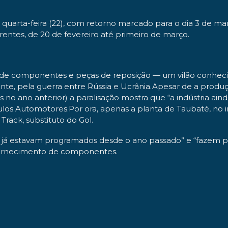
 quarta-feira (22), com retorno marcado para o dia 3 de m
rentes, de 20 de fevereiro até primeiro de março.
a de componentes e peças de reposição — um vilão conheci
e, pela guerra entre Rússia e Ucrânia.Apesar de a produção
no ano anterior) a paralisação mostra que “a indústria ain
ulos Automotores.Por ora, apenas a planta de Taubaté, no i
Track, substituto do Gol.
da já estavam programados desde o ano passado” e “fazem pa
fornecimento de componentes.