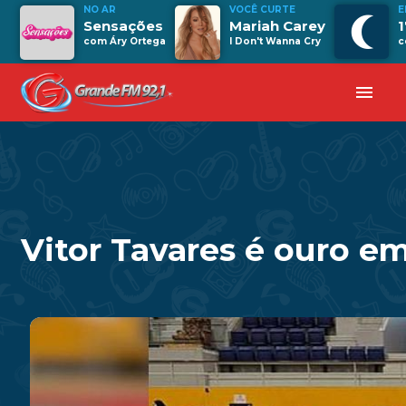
NO AR
VOCÊ CURTE
E
Sensações
Mariah Carey
1
com Áry Ortega
I Don't Wanna Cry
c
menu
Vitor Tavares é ouro e