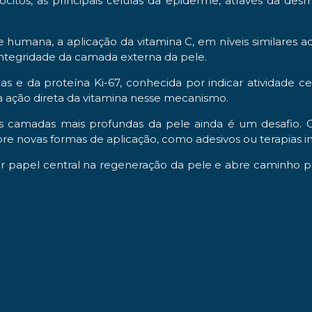
tinócitos, as principais células da epiderme, através d
humana, a aplicação da vitamina C, em níveis similares 
integridade da camada externa da pele.
 e da proteína Ki-67, conhecida por indicar atividade c
 a ação direta da vitamina nesse mecanismo.
a às camadas mais profundas da pele ainda é um desafio
re novas formas de aplicação, como adesivos ou terapias in
 papel central na regeneração da pele e abre caminho 