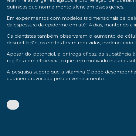
vitamina ativa genes ligados à proliferação de quera
químicas que normalmente silenciam esses genes.
Em experimentos com modelos tridimensionais de pele 
da espessura da epiderme em até 14 dias, mantendo a 
Os cientistas também observaram o aumento de células
desmetilação, os efeitos foram reduzidos, evidenciando
Apesar do potencial, a entrega eficaz da substânci
regiões com eficiência, o que tem motivado estudos sob
A pesquisa sugere que a vitamina C pode desempenhar
cutâneo provocado pelo envelhecimento.
•