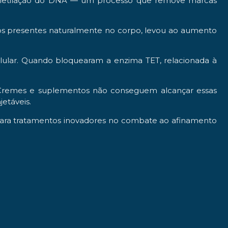
a desmetilação do DNA — um processo que remove marcas
aos presentes naturalmente no corpo, levou ao aumento
elular. Quando bloquearam a enzima TET, relacionada à
. Cremes e suplementos não conseguem alcançar essas
jetáveis.
para tratamentos inovadores no combate ao afinamento