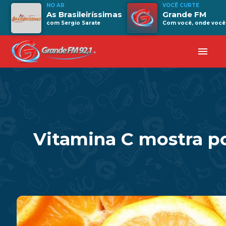
NO AR
VOCÊ CURTE
As Brasileiríssimas
Grande FM
com Sergio Sarate
Com você, onde você 
menu
Vitamina C mostra po