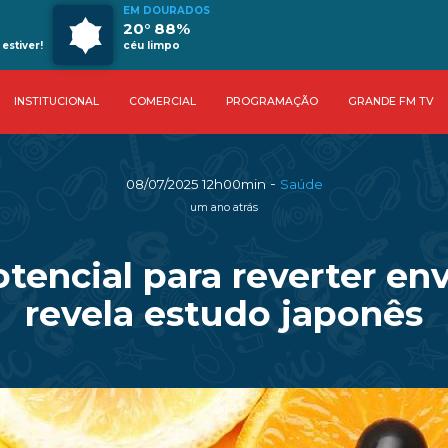
EM DOURADOS
20° 88%
estiver!
céu limpo
INSTITUCIONAL
COMERCIAL
PROGRAMAÇÃO
GRANDE FM TV
-
08/07/2025 12h00min
Saúde
um ano atrás
tencial para reverter en
revela estudo japonês