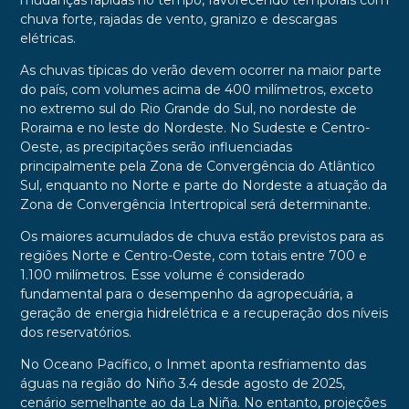
mudanças rápidas no tempo, favorecendo temporais com
chuva forte, rajadas de vento, granizo e descargas
elétricas.
As chuvas típicas do verão devem ocorrer na maior parte
do país, com volumes acima de 400 milímetros, exceto
no extremo sul do Rio Grande do Sul, no nordeste de
Roraima e no leste do Nordeste. No Sudeste e Centro-
Oeste, as precipitações serão influenciadas
principalmente pela Zona de Convergência do Atlântico
Sul, enquanto no Norte e parte do Nordeste a atuação da
Zona de Convergência Intertropical será determinante.
Os maiores acumulados de chuva estão previstos para as
regiões Norte e Centro-Oeste, com totais entre 700 e
1.100 milímetros. Esse volume é considerado
fundamental para o desempenho da agropecuária, a
geração de energia hidrelétrica e a recuperação dos níveis
dos reservatórios.
No Oceano Pacífico, o Inmet aponta resfriamento das
águas na região do Niño 3.4 desde agosto de 2025,
cenário semelhante ao da La Niña. No entanto, projeções