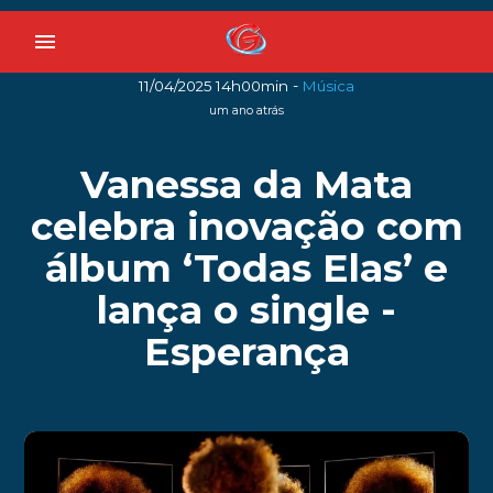
menu
-
11/04/2025 14h00min
Música
um ano atrás
Vanessa da Mata
celebra inovação com
álbum ‘Todas Elas’ e
lança o single -
Esperança