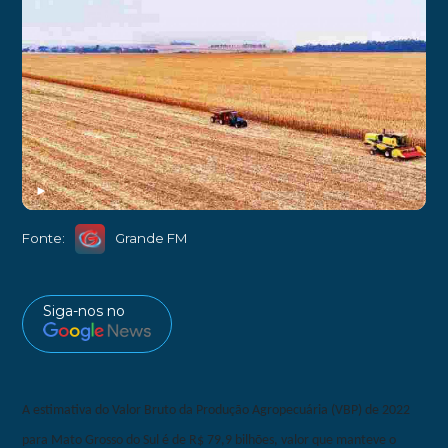
►
Fonte:
Grande FM
Siga-nos no
A estimativa do Valor Bruto da Produção Agropecuária (VBP) de 2022
para Mato Grosso do Sul é de R$ 79,9 bilhões, valor que manteve o