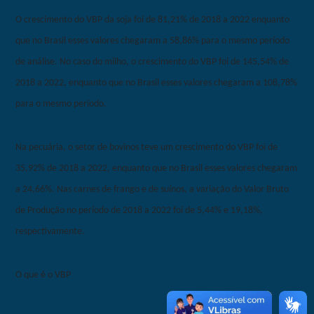
O crescimento do VBP da soja foi de 81,21% de 2018 a 2022 enquanto
que no Brasil esses valores chegaram a 58,86% para o mesmo período
de análise. No caso do milho, o crescimento do VBP foi de 145,54% de
2018 a 2022, enquanto que no Brasil esses valores chegaram a 108,78%
para o mesmo período.
Na pecuária, o setor de bovinos teve um crescimento do VBP foi de
35,92% de 2018 a 2022, enquanto que no Brasil esses valores chegaram
a 24,66%. Nas carnes de frango e de suínos, a variação do Valor Bruto
de Produção no período de 2018 a 2022 foi de 5,44% e 19,18%,
respectivamente.
O que é o VBP