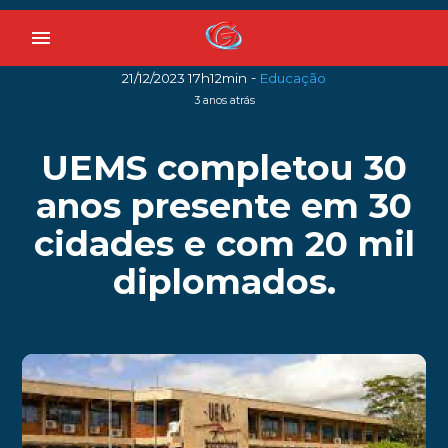
menu
-
21/12/2023 17h12min
Educação
3 anos atrás
UEMS completou 30
anos presente em 30
cidades e com 20 mil
diplomados.