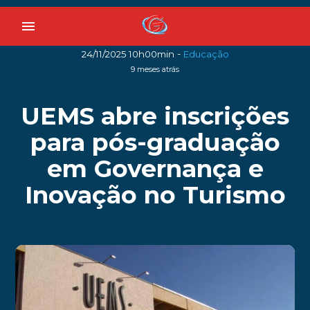
menu
-
24/11/2025 10h00min
Educação
9 meses atrás
UEMS abre inscrições
para pós-graduação
em Governança e
Inovação no Turismo