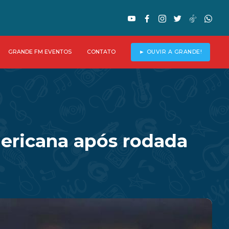
GRANDE FM EVENTOS
CONTATO
► OUVIR A GRANDE!
mericana após rodada