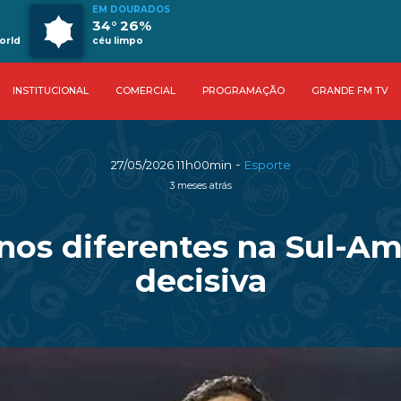
EM DOURADOS
34° 26%
orld
céu limpo
INSTITUCIONAL
COMERCIAL
PROGRAMAÇÃO
GRANDE FM TV
-
27/05/2026 11h00min
Esporte
3 meses atrás
inos diferentes na Sul-A
decisiva