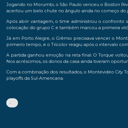
Jogando no Morumbi, o São Paulo venceu o Boston River 
acertou um belo chute no ângulo ainda no começo do jo
Após abrir vantagem, o time administrou o confronto se
colocação do grupo C e também marcou a primeira vitó
Já em Porto Alegre, o Grêmio precisava vencer o Montev
primeiro tempo, e o Tricolor reagiu após o intervalo co
A partida ganhou emoção na reta final. O Torque volt
Nos acréscimos, os donos da casa ainda tiveram oportuni
Com a combinação dos resultados, o Montevideo City To
playoffs da Sul-Americana.
•