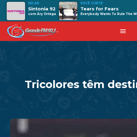
NO AR
VOCÊ CURTE
Sintonia 92
Tears for Fears
com Áry Ortega
Everybody Wants To Rule The W
menu
Tricolores têm dest