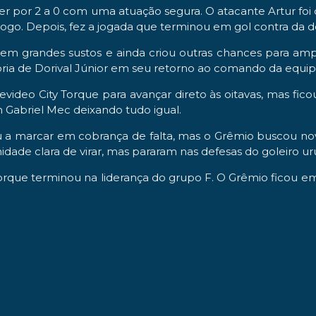
por 2 a 0 com uma atuação segura. O atacante Artur foi des
go. Depois, fez a jogada que terminou em gol contra da d
m grandes sustos e ainda criou outras chances para amplia
ria de Dorival Júnior em seu retorno ao comando da equip
ideo City Torque para avançar direto às oitavas, mas ficou
m Gabriel Mec deixando tudo igual.
ou a marcar em cobrança de falta, mas o Grêmio buscou no
dade clara de virar, mas pararam nas defesas do goleiro ur
rque terminou na liderança do grupo F. O Grêmio ficou em