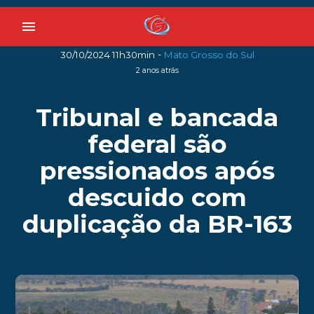
menu
-
30/10/2024 11h30min
Mato Grosso do Sul
2 anos atrás
Tribunal e bancada
federal são
pressionados após
descuido com
duplicação da BR-163