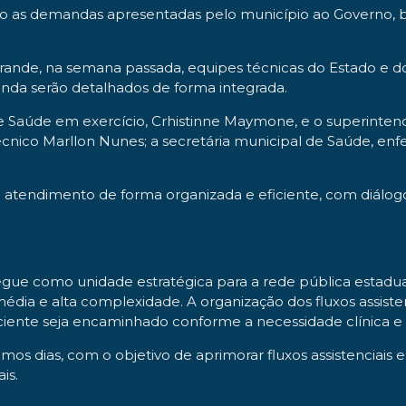
ndo as demandas apresentadas pelo município ao Governo, 
rande, na semana passada, equipes técnicas do Estado e d
nda serão detalhados de forma integrada.
e Saúde em exercício, Crhistinne Maymone, e o superinten
-técnico Marllon Nunes; a secretária municipal de Saúde, enf
o atendimento de forma organizada e eficiente, com diál
 segue como unidade estratégica para a rede pública estad
dia e alta complexidade. A organização dos fluxos assist
iente seja encaminhado conforme a necessidade clínica 
os dias, com o objetivo de aprimorar fluxos assistenciais e
is.