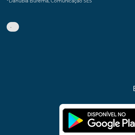
*Danúbia Burema, Comunicação SES
•