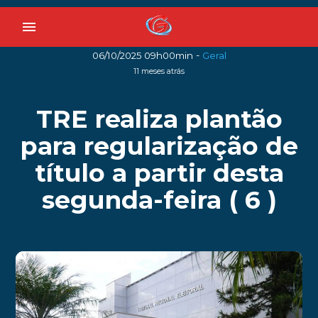
menu
-
06/10/2025 09h00min
Geral
11 meses atrás
TRE realiza plantão
para regularização de
título a partir desta
segunda-feira ( 6 )