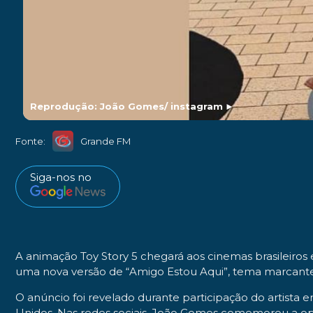
Reprodução: João Gomes/ instagram
►
Fonte:
Grande FM
Siga-nos no
A animação Toy Story 5 chegará aos cinemas brasileiros
uma nova versão de “Amigo Estou Aqui”, tema marcante d
O anúncio foi revelado durante participação do artista 
Unidos. Nas redes sociais, João Gomes comemorou a opor