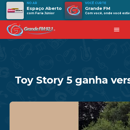
NO AR
VOCÊ CURTE
Espaço Aberto
Grande FM
com Faria Júnior
Com você, onde você estiv
menu
Toy Story 5 ganha ver