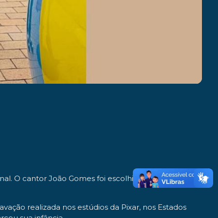
al. O cantor João Gomes foi escolhido para interpretar
vação realizada nos estúdios da Pixar, nos Estados
cou sua infância.