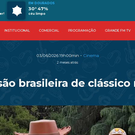
EM DOURADOS
30° 47%
er!
céu limpo
INSTITUCIONAL
COMERCIAL
PROGRAMAÇÃO
GRANDE FM TV
-
03/06/2026 19h00min
Cinema
2 meses atrás
são brasileira de clássic