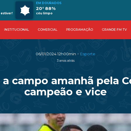
EM DOURADOS
20° 88%
estiver!
céu limpo
INSTITUCIONAL
COMERCIAL
PROGRAMAÇÃO
GRANDE FM TV
-
06/01/2024 12h00min
Esporte
3 anos atrás
 a campo amanhã pela Co
campeão e vice