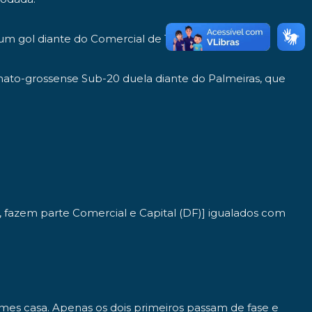
um gol diante do Comercial de Tietê (SP).
mato-grossense Sub-20 duela diante do Palmeiras, que
 fazem parte Comercial e Capital (DF)] igualados com
mes casa. Apenas os dois primeiros passam de fase e