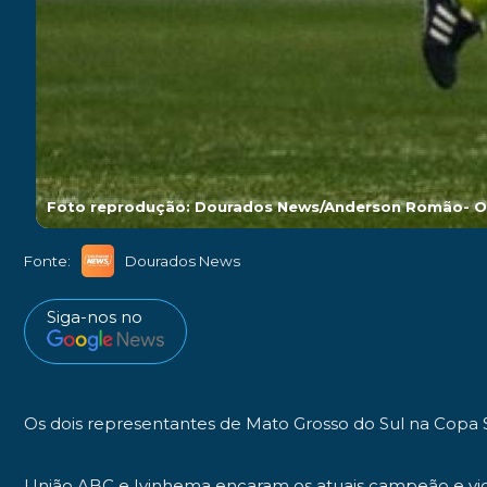
Foto reprodução: Dourados News/Anderson Romão- O
Fonte:
Dourados News
Siga-nos no
Os dois representantes de Mato Grosso do Sul na Copa 
União ABC e Ivinhema encaram os atuais campeão e vi