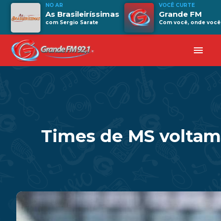
NO AR
VOCÊ CURTE
As Brasileiríssimas
Grande FM
com Sergio Sarate
Com você, onde você 
menu
Times de MS voltam