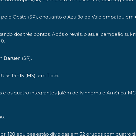
 0 pelo Oeste (SP), enquanto o Azulão do Vale empatou em 
sando dos três pontos. Após o revés, o atual campeão sul-
 0.
m Barueri (SP).
G às 14h15 (MS), em Tietê.
e os quatro integrantes [além de Ivinhema e América-MG,
ão.
r, 128 equipes estão divididas em 32 grupos com quatro ti