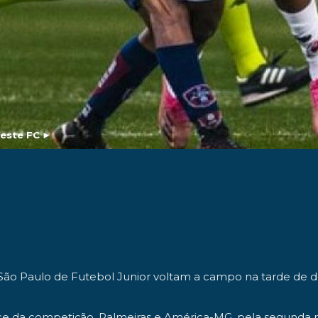
este FC
►
São Paulo de Futebol Junior voltam a campo na tarde de do
ce da competição, Palmeiras e América-MG, pela segunda 