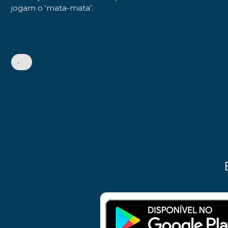
jogam o ‘mata-mata’.
•