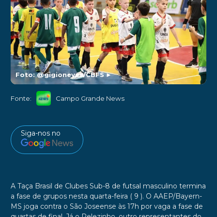
Foto: @gigioneves/CBFS
►
Fonte:
Campo Grande News
Siga-nos no
A Taça Brasil de Clubes Sub-8 de futsal masculino termina
a fase de grupos nesta quarta-feira ( 9 ). O AAEP/Bayern-
MS joga contra o São Joseense às 17h por vaga a fase de
quartas de final. Já o Pelezinho, outro representantes do