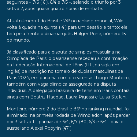
seguintes – 7/6 ( 6 ), 6/4 e 7/5 –, selando o triunfo por 3
sets a 2, após quase quatro horas de embate.
Atual número 1 do Brasil e 74º no ranking mundial, Wild
volta à quadra na quinta ( 4 ) para um desafio e tanto: ele
terá pela frente o dinamarquês Holger Rune, número 15
do mundo.
Já classificado para a disputa de simples masculina na
Olimpíada de Paris, o paranaense recebeu a confirmação
da Federação Internacional de Tênis (ITF, na sigla em
inglês) de inscrição no torneio de duplas masculinas de
Paris 2024, em parceria com o cearense Thiago Monteiro,
também com vaga olímpica assegurada na disputa
individual. A delegação brasileira de tênis em Paris contará
ainda com Beatriz Haddad, Laura Pigossi e Luisa Stefani.
Monteiro, número 2 do Brasil e 86º no ranking mundial, foi
eliminado na primeira rodada de Wimbledon, após perder
por 3 sets a 1 – parciais de 6/4, 6/7 (80, 6/3 e 6/4 - para o
australiano Alexei Popyrin (47º).