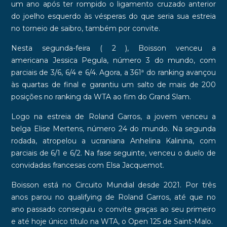
um ano após ter rompido o ligamento cruzado anterior
do joelho esquerdo às vésperas do que seria sua estreia
no torneio de saibro, também por convite.
Nesta segunda-feira ( 2 ), Boisson venceu a
americana
Jessica Pegula
, número 3 do mundo, com
parciais de 3/6, 6/4 e 6/4. Agora, a
361ª
do ranking avançou
às quartas de final e garantiu um
salto de mais de 200
posições
no ranking da WTA ao fim do Grand Slam.
Logo na estreia de Roland Garros, a jovem venceu a
belga
Elise Mertens
, número 24 do mundo. Na segunda
rodada, atropelou a ucraniana
Anhelina Kalinina
, com
parciais de 6/1 e 6/2. Na fase seguinte, venceu o duelo de
convidadas francesas com
Elsa
Jacquemot
.
Boisson está no Circuito Mundial
desde 2021
. Por três
anos parou no
qualifying
de Roland Garros, até que no
ano passado conseguiu o convite graças ao seu primeiro
e até hoje único título na WTA, o
Open 125 de Saint-Malo
.