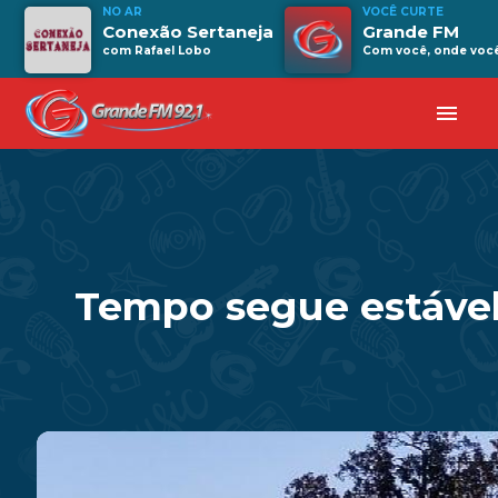
NO AR
VOCÊ CURTE
Conexão Sertaneja
Grande FM
com Rafael Lobo
Com você, onde você 
menu
Tempo segue estável