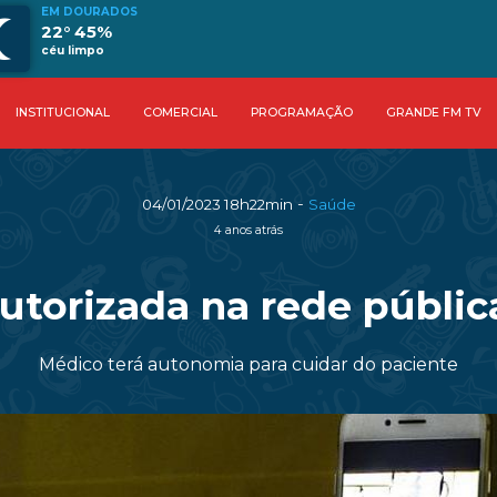
EM DOURADOS
22° 45%
céu limpo
INSTITUCIONAL
COMERCIAL
PROGRAMAÇÃO
GRANDE FM TV
-
04/01/2023 18h22min
Saúde
4 anos atrás
utorizada na rede públic
Médico terá autonomia para cuidar do paciente