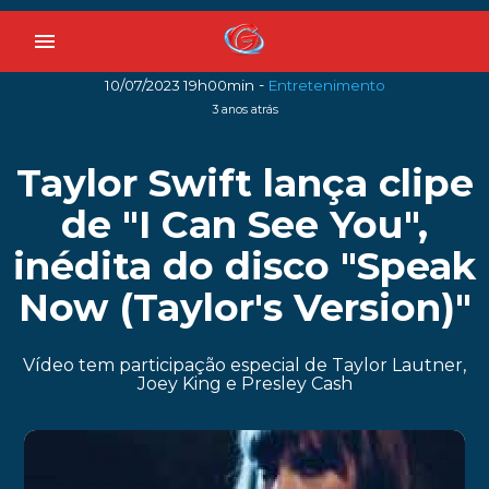
menu
-
10/07/2023 19h00min
Entretenimento
3 anos atrás
Taylor Swift lança clipe
de "I Can See You",
inédita do disco "Speak
Now (Taylor's Version)"
Vídeo tem participação especial de Taylor Lautner,
Joey King e Presley Cash