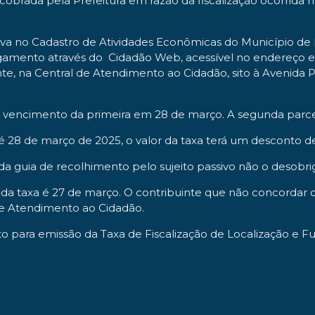
 cobrada pela Prefeitura em razão da fiscalização ocorrida
tiva no Cadastro de Atividades Econômicas do Município d
agamento através do Cidadão Web, acessível no endereço e
ente, na Central de Atendimento ao Cidadão, sito à Avenida 
om vencimento da primeira em 28 de março. A segunda parce
é 28 de março de 2025, o valor da taxa terá um desconto de
 da guia de recolhimento pelo sujeito passivo não o desob
or da taxa é 27 de março. O contribuinte que não concorda
de Atendimento ao Cidadão.
o para emissão da Taxa de Fiscalização de Localização e 