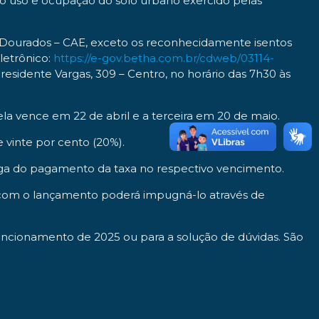
 no uso e ocupação do solo urbano exercido pelas
e Dourados – CAE, exceto os reconhecidamente isentos
letrônico:
https://e-gov.betha.com.br/cdweb/03114-
Presidente Vargas, 309 – Centro, no horário das 7h30 às
la vence em 22 de abril e a terceira em 20 de maio.
 vinte por cento (20%).
riga do pagamento da taxa no respectivo vencimento.
r com o lançamento poderá impugná-lo através de
Funcionamento de 2025 ou para a solução de dúvidas. São