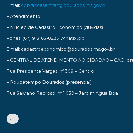
Email:
cobrancasemfaz@dourados.ms.gov.br
–
Atendimento
–
Núcleo de Cadastro Econômico (dúvidas)
Fones: (67) 9 8163-0233 WhatsApp
Email: cadastroeconomico@dourados.ms.gov.br
–
CENTRAL DE ATENDIMENTO AO CIDADÃO – CAC
(pr
Rua Presidente Vargas, nº 309 – Centro
–
Poupatempo Dourados
(presencial)
Rua Salviano Pedroso, nº 1.050 – Jardim Água Boa
•