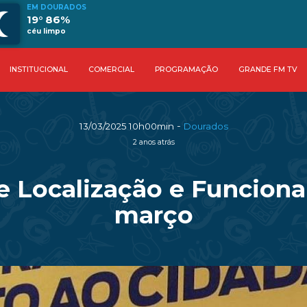
EM DOURADOS
19° 86%
céu limpo
INSTITUCIONAL
COMERCIAL
PROGRAMAÇÃO
GRANDE FM TV
-
13/03/2025 10h00min
Dourados
2 anos atrás
de Localização e Funcion
março