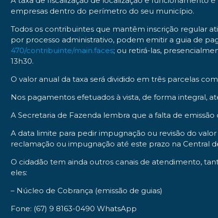
A taxa de fiscalização de localização e funcionamento é
empresas dentro do perímetro do seu município.
Todos os contribuintes que mantêm inscrição regular a
por processo administrativo, podem emitir a guia de p
470/contribuinte/main.faces
; ou retirá-las, presencialm
13h30.
O valor anual da taxa será dividido em três parcelas c
Nos pagamentos efetuados à vista, de forma integral, at
A Secretaria de Fazenda lembra que a falta de emissão
A data limite para pedir impugnação ou revisão do val
reclamação ou impugnação até este prazo na Central 
O cidadão tem ainda outros canais de atendimento, tant
eles:
–
Núcleo de Cobrança (emissão de guias)
Fone: (67) 9 8163-0490 WhatsApp