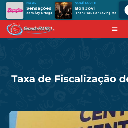
NO AR
VOCÊ CURTE
Sensações
Bon Jovi
com Áry Ortega
Thank You For Loving Me
menu
Taxa de Fiscalização 