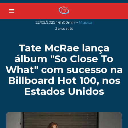
menu
-
22/02/2025 14h00min
Música
2 anos atrás
Tate McRae lança
álbum "So Close To
What" com sucesso na
Billboard Hot 100, nos
Estados Unidos