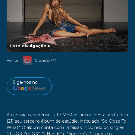
Foto divulgação
►
Fonte:
Grande FM
Siga-nos no
A cantora canadense Tate McRae lançou nesta sexta-feira
(21) seu terceiro álbum de estúdio, intitulado "So Close To
What". O álbum conta com 15 faixas, incluindo os singles
"It’s OK I’m OK", "2 Hands" e "Sports Car", todos co-