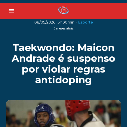
menu
-
08/05/2026 15h00min
Esporte
3 meses atrás
Taekwondo: Maicon
Andrade é suspenso
por violar regras
antidoping