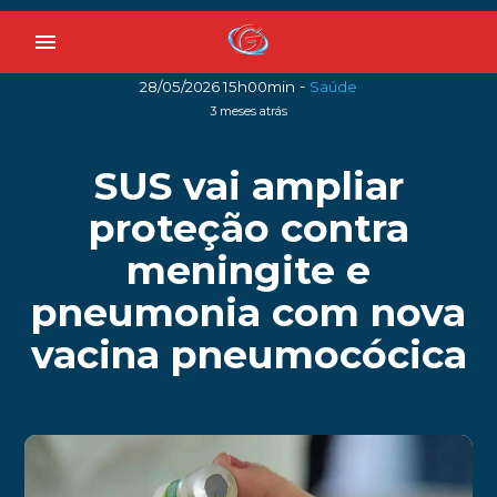
menu
-
28/05/2026 15h00min
Saúde
3 meses atrás
SUS vai ampliar
proteção contra
meningite e
pneumonia com nova
vacina pneumocócica