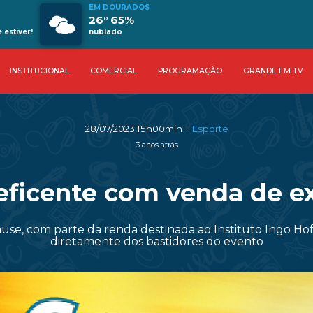
EM DOURADOS
26° 65%
estiver!
nublado
INSTITUCIONAL
COMERCIAL
PROGRAMAÇÃO
GRANDE FM TV
-
28/07/2023 15h00min
Esporte
3 anos atrás
eficente com venda de ex
Cause, com parte da renda destinada ao Instituto Ingo H
diretamente dos bastidores do evento