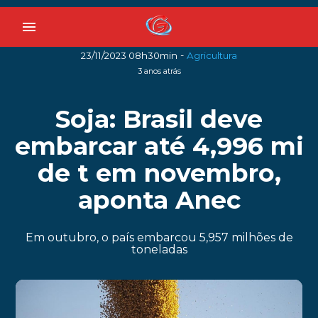
menu
-
23/11/2023 08h30min
Agricultura
3 anos atrás
Soja: Brasil deve
embarcar até 4,996 mi
de t em novembro,
aponta Anec
Em outubro, o país embarcou 5,957 milhões de
toneladas