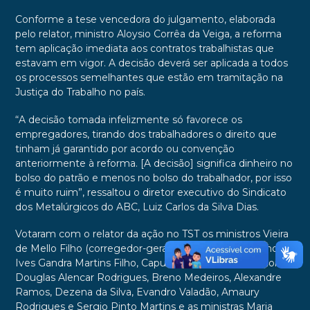
Conforme a tese vencedora do julgamento, elaborada
pelo relator, ministro Aloysio Corrêa da Veiga, a reforma
tem aplicação imediata aos contratos trabalhistas que
estavam em vigor. A decisão deverá ser aplicada a todos
os processos semelhantes que estão em tramitação na
Justiça do Trabalho no país.
“A decisão tomada infelizmente só favorece os
empregadores, tirando dos trabalhadores o direito que
tinham já garantido por acordo ou convenção
anteriormente à reforma. [A decisão] significa dinheiro no
bolso do patrão e menos no bolso do trabalhador, por isso
é muito ruim”, ressaltou o diretor executivo do Sindicato
dos Metalúrgicos do ABC, Luiz Carlos da Silva Dias.
Votaram com o relator da ação no TST os ministros Vieira
de Mello Filho (corregedor-geral da Justiça do Trabalho),
Ives Gandra Martins Filho, Caputo Bastos, Agra Belmonte,
Douglas Alencar Rodrigues, Breno Medeiros, Alexandre
Ramos, Dezena da Silva, Evandro Valadão, Amaury
Rodrigues e Sergio Pinto Martins e as ministras Maria