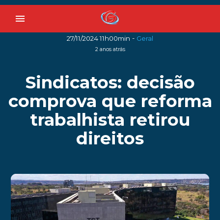
menu
-
27/11/2024 11h00min
Geral
2 anos atrás
Sindicatos: decisão
comprova que reforma
trabalhista retirou
direitos