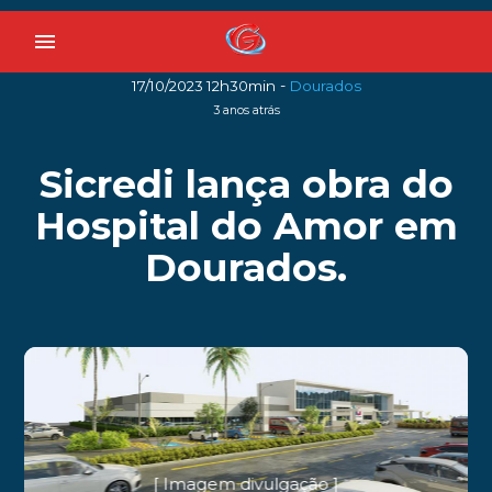
menu
-
17/10/2023 12h30min
Dourados
3 anos atrás
Sicredi lança obra do
Hospital do Amor em
Dourados.
[ Imagem divulgação ]