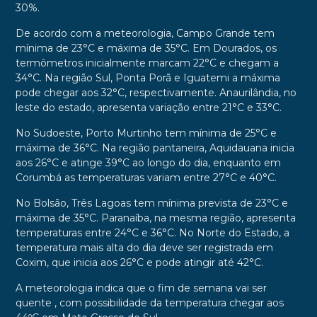
30%.
De acordo com a meteorologia, Campo Grande tem
mínima de 23°C e máxima de 35°C. Em Dourados, os
termômetros inicialmente marcam 22°C e chegam a
34°C. Na região Sul, Ponta Porã e Iguatemi a máxima
pode chegar aos 32°C, respectivamente. Anaurilândia, no
leste do estado, apresenta variação entre 21°C e 33°C.
No Sudoeste, Porto Murtinho tem mínima de 25°C e
máxima de 36°C. Na região pantaneira, Aquidauana inicia
aos 26°C e atinge 39°C ao longo do dia, enquanto em
Corumbá as temperaturas variam entre 27°C e 40°C.
No Bolsão, Três Lagoas tem mínima prevista de 23°C e
máxima de 35°C. Paranaíba, na mesma região, apresenta
temperaturas entre 24°C e 36°C. No Norte do Estado, a
temperatura mais alta do dia deve ser registrada em
Coxim, que inicia aos 26°C e pode atingir até 42°C.
A meteorologia indica que o fim de semana vai ser
quente , com possibilidade da temperatura chegar aos