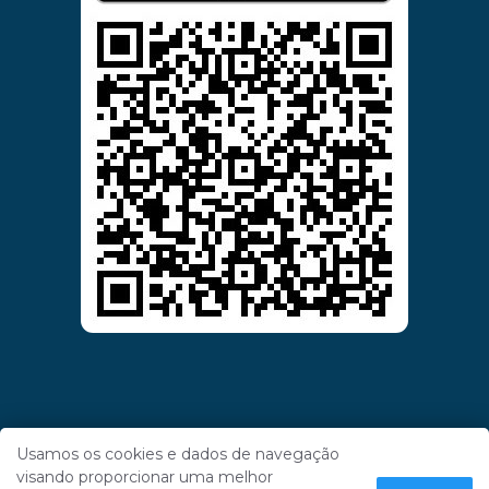
Usamos os cookies e dados de navegação
visando proporcionar uma melhor