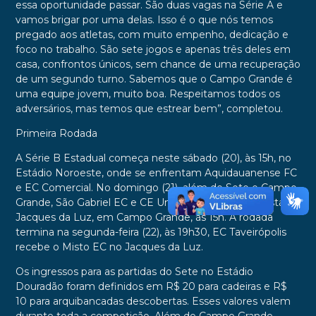
essa oportunidade passar. São duas vagas na Série A e
vamos brigar por uma delas. Isso é o que nós temos
pregado aos atletas, com muito empenho, dedicação e
foco no trabalho. São sete jogos e apenas três deles em
casa, confrontos únicos, sem chance de uma recuperação
de um segundo turno. Sabemos que o Campo Grande é
uma equipe jovem, muito boa. Respeitamos todos os
adversários, mas temos que estrear bem”, completou.
Primeira Rodada
A Série B Estadual começa neste sábado (20), às 15h, no
Estádio Noroeste, onde se enfrentam Aquidauanense FC
e EC Comercial. No domingo (21), além de Sete e Campo
Grande, São Gabriel EC e CE União ABC jogam no Estádio
Jacques da Luz, em Campo Grande, às 15h. A rodada
termina na segunda-feira (22), às 19h30, EC Taveirópolis
recebe o Misto EC no Jacques da Luz.
Os ingressos para as partidas do Sete no Estádio
Douradão foram definidos em R$ 20 para cadeiras e R$
10 para arquibancadas descobertas. Esses valores valem