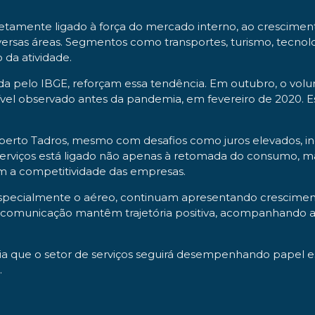
tamente ligado à força do mercado interno, ao crescimen
rsas áreas. Segmentos como transportes, turismo, tecnolo
 da atividade.
da pelo IBGE, reforçam essa tendência. Em outubro, o volum
el observado antes da pandemia, em fevereiro de 2020. E
.
erto Tadros, mesmo com desafios como juros elevados, ince
s serviços está ligado não apenas à retomada do consumo,
iam a competitividade das empresas.
, especialmente o aéreo, continuam apresentando crescime
 e comunicação mantêm trajetória positiva, acompanhando a
ia que o setor de serviços seguirá desempenhando papel est
.