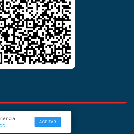
riência
ACEITAR
ade
.