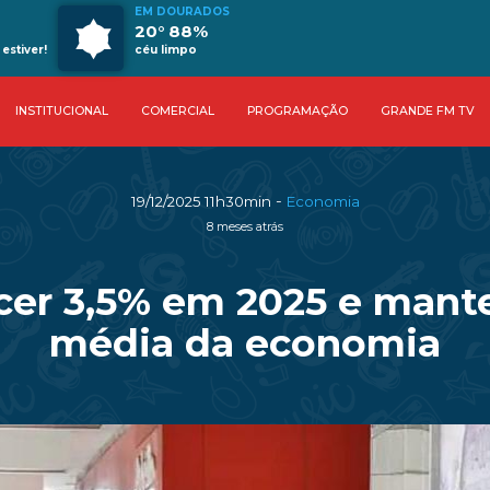
EM DOURADOS
20° 88%
estiver!
céu limpo
INSTITUCIONAL
COMERCIAL
PROGRAMAÇÃO
GRANDE FM TV
-
19/12/2025 11h30min
Economia
8 meses atrás
cer 3,5% em 2025 e mant
média da economia