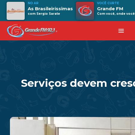
NO AR
VOCÊ CURTE
As Brasileiríssimas
Grande FM
com Sergio Sarate
Com você, onde você 
menu
Serviços devem cres