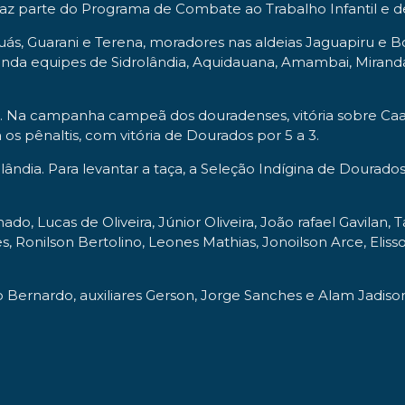
faz parte do Programa de Combate ao Trabalho Infantil e 
uás, Guarani e Terena, moradores nas aldeias Jaguapiru e B
m ainda equipes de Sidrolândia, Aquidauana, Amambai, Mir
. Na campanha campeã dos douradenses, vitória sobre Caara
 os pênaltis, com vitória de Dourados por 5 a 3.
rolândia. Para levantar a taça, a Seleção Indígina de Doura
do, Lucas de Oliveira, Júnior Oliveira, João rafael Gavilan,
Ronilson Bertolino, Leones Mathias, Jonoilson Arce, Eliss
 Bernardo, auxiliares Gerson, Jorge Sanches e Alam Jadison