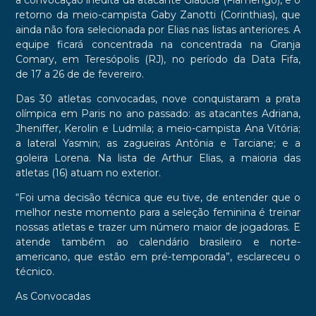
a convocação inédita da atacante Gláucia (Flamengo), e o
retorno da meio-campista Gaby Zanotti (Corinthias), que
ainda não fora selecionada por Elias nas listas anteriores. A
equipe ficará concentrada na concentrada na Granja
Comary, em Teresópolis (RJ), no período da Data Fifa,
de 17 a 26 de de fevereiro.
Das 30 atletas convocadas, nove conquistaram a prata
olímpica em Paris no ano passado: as atacantes Adriana,
Jheniffer, Kerolin e Ludmila; a meio-campista Ana Vitória;
a lateral Yasmin; as zagueiras Antônia e Tarciane; e a
goleira Lorena. Na lista de Arthur Elias, a maioria das
atletas (16) atuam no exterior.
“Foi uma decisão técnica que eu tive, de entender que o
melhor neste momento para a seleção feminina é treinar
nossas atletas e trazer um número maior de jogadoras. E
atende também ao calendário brasileiro e norte-
americano, que estão em pré-temporada”, esclareceu o
técnico.
As Convocadas