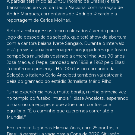
A partida terá início às 21h30 (horário de Brasília) e terá
transmissão ao vivo da Rádio Nacional com narração de
André Marques, comentários de Rodrigo Ricardo e a
reportagem de Carlos Molinari.
Setenta mil ingressos foram colocados à venda para o
jogo de despedida da seleção, que terá show de abertura
com a cantora baiana Ivete Sangalo. Durante o intervalo,
está prevista uma homenagem aos jogadores que foram
campeões mundiais vestindo a amarelinha. Aos 90 anos,
José Macia, o Pepe, campeão em 1958 e 1962 pelo Brasil
já confirmou presença. Há 100 dias no comando da
Seleção, o italiano Carlo Ancelotti também vai estrear à
beira do gramado do estádio Jornalista Mário Filho.
“Uma experiência nova, muito bonita, minha primeira vez
no templo do futebol mundial”, disse Ancelotti, esperando
o máximo da equipe, e que atue com confiança e
equilíbrio. “É o caminho que queremos correr até o
Mundial.”
Em terceiro lugar nas Eliminatórias, com 25 pontos, o
Brasil já garantiu a vaga para a Copa de 2026. Situação