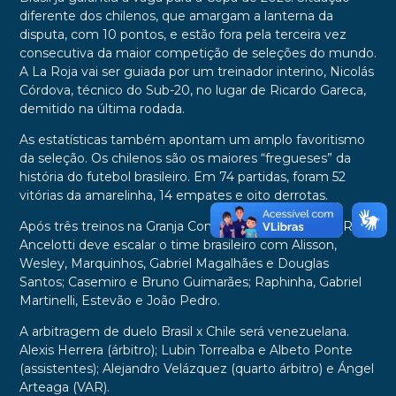
diferente dos chilenos, que amargam a lanterna da
disputa, com 10 pontos, e estão fora pela terceira vez
consecutiva da maior competição de seleções do mundo.
A La Roja vai ser guiada por um treinador interino, Nicolás
Córdova, técnico do Sub-20, no lugar de Ricardo Gareca,
demitido na última rodada.
As estatísticas também apontam um amplo favoritismo
da seleção. Os chilenos são os maiores “fregueses” da
história do futebol brasileiro. Em 74 partidas, foram 52
vitórias da amarelinha, 14 empates e oito derrotas.
Após três treinos na Granja Comary, em Teresópolis (RJ),
Ancelotti deve escalar o time brasileiro com Alisson,
Wesley, Marquinhos, Gabriel Magalhães e Douglas
Santos; Casemiro e Bruno Guimarães; Raphinha, Gabriel
Martinelli, Estevão e João Pedro.
A arbitragem de duelo Brasil x Chile será venezuelana.
Alexis Herrera (árbitro); Lubin Torrealba e Albeto Ponte
(assistentes); Alejandro Velázquez (quarto árbitro) e Ángel
Arteaga (VAR).