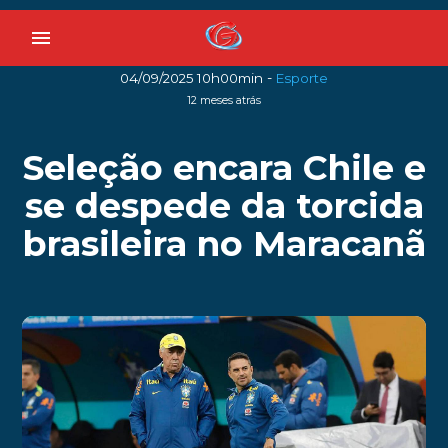
menu
-
04/09/2025 10h00min
Esporte
12 meses atrás
Seleção encara Chile e
se despede da torcida
brasileira no Maracanã