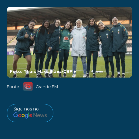
Foto: Thais Magalhães/CBF
►
Fonte:
Grande FM
Siga-nos no