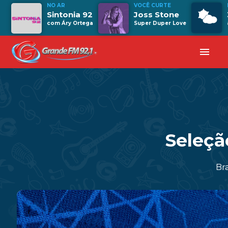
NO AR
VOCÊ CURTE
Sintonia 92
Joss Stone
com Áry Ortega
Super Duper Love
menu
Seleçã
Bra