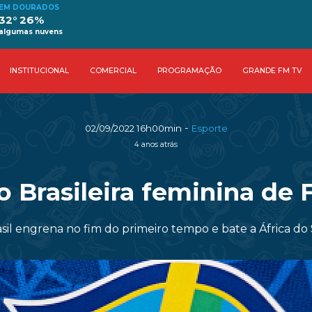
EM DOURADOS
32° 26%
algumas nuvens
INSTITUCIONAL
COMERCIAL
PROGRAMAÇÃO
GRANDE FM TV
-
02/09/2022 16h00min
Esporte
4 anos atrás
o Brasileira feminina de 
sil engrena no fim do primeiro tempo e bate a África do