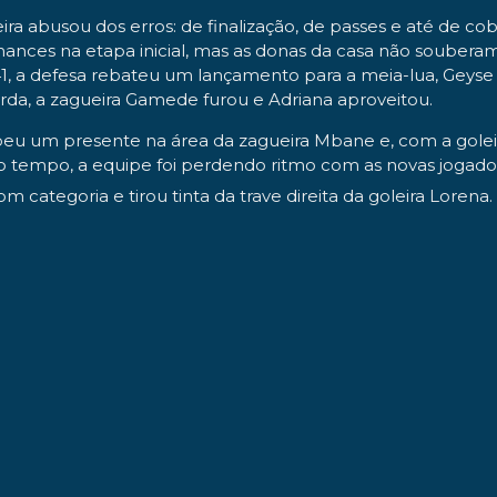
a abusou dos erros: de finalização, de passes e até de co
chances na etapa inicial, mas as donas da casa não soubera
os 41, a defesa rebateu um lançamento para a meia-lua, Ge
rda, a zagueira Gamede furou e Adriana aproveitou.
beu um presente na área da zagueira Mbane e, com a goleira 
mpo, a equipe foi perdendo ritmo com as novas jogadoras 
 categoria e tirou tinta da trave direita da goleira Lorena.