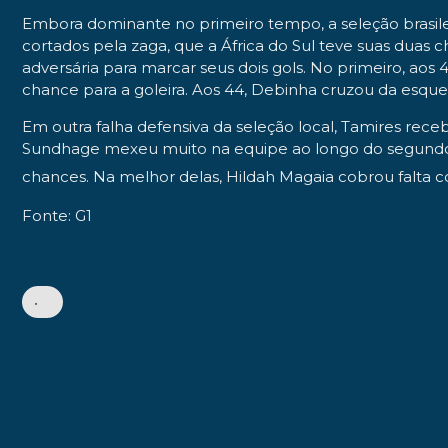
Embora dominante no primeiro tempo, a seleção brasileir
cortados pela zaga, que a África do Sul teve suas duas 
adversária para marcar seus dois gols. No primeiro, a
chance para a goleira. Aos 44, Debinha cruzou da esque
Em outra falha defensiva da seleção local, Tamires rece
Sundhage mexeu muito na equipe ao longo do segundo te
chances. Na melhor delas, Hildah Magaia cobrou falta com
Fonte: G1
•