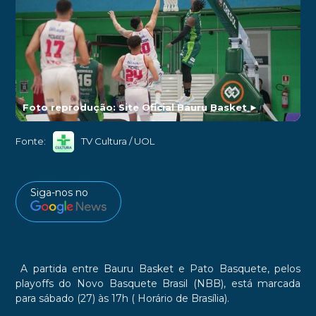
Foto reprodução: Site Oficial Bauru Basket
►
Fonte:
TV Cultura / UOL
Siga-nos no
A partida entre
Bauru Basket
e
Pato Basquete
, pelos
playoffs do
Novo Basquete Brasil (NBB), está marcada
para sábado (27) às 17h ( Horário de Brasília).