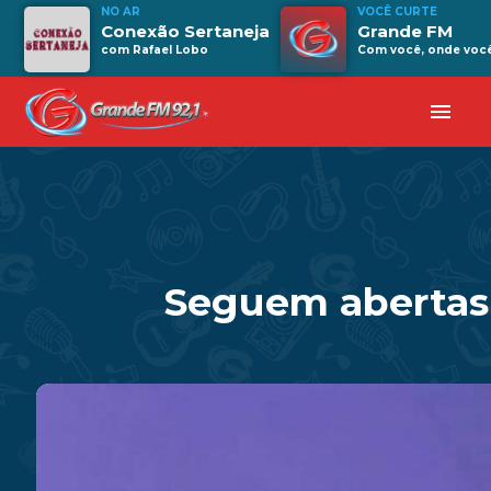
NO AR
VOCÊ CURTE
Conexão Sertaneja
Grande FM
com Rafael Lobo
Com você, onde você 
menu
Seguem abertas a