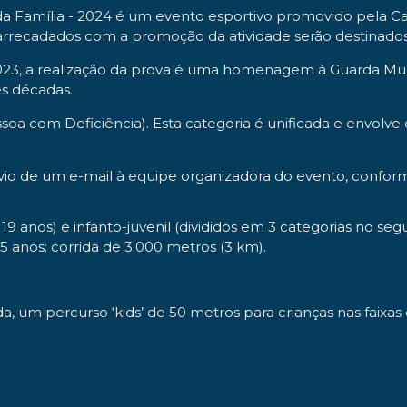
 da Família - 2024 é um evento esportivo promovido pela C
recadados com a promoção da atividade serão destinados pa
23, a realização da prova é uma homenagem à Guarda Mun
ês décadas.
a com Deficiência). Esta categoria é unificada e envolve
 envio de um e-mail à equipe organizadora do evento, con
 anos) e infanto-juvenil (divididos em 3 categorias no segui
15 anos: corrida de 3.000 metros (3 km).
nda, um percurso ‘kids’ de 50 metros para crianças nas faixas 