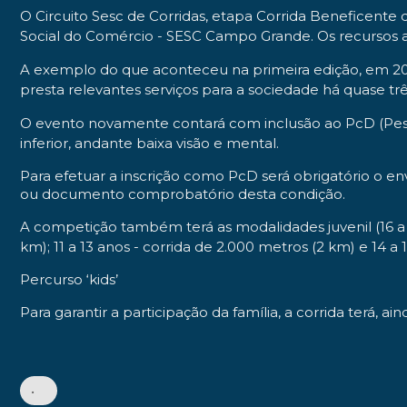
O Circuito Sesc de Corridas, etapa Corrida Beneficente
Social do Comércio - SESC Campo Grande. Os recursos ar
A exemplo do que aconteceu na primeira edição, em 20
presta relevantes serviços para a sociedade há quase tr
O evento novamente contará com inclusão ao PcD (Pesso
inferior, andante baixa visão e mental.
Para efetuar a inscrição como PcD será obrigatório o
ou documento comprobatório desta condição.
A competição também terá as modalidades juvenil (16 a 19
km); 11 a 13 anos - corrida de 2.000 metros (2 km) e 14 a 
Percurso ‘kids’
Para garantir a participação da família, a corrida terá, ai
•