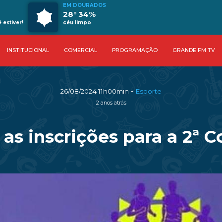
EM DOURADOS
28° 34%
estiver!
céu limpo
INSTITUCIONAL
COMERCIAL
PROGRAMAÇÃO
GRANDE FM TV
-
26/08/2024 11h00min
Esporte
2 anos atrás
s inscrições para a 2ª Co