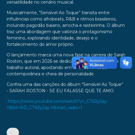
versatilidade no cenário musical.
Musicalmente, “Sensível Ao Toque” transita entre
influências como afrobeats, R&B e ritmos brasileiros,
incluindo pagodão baiano, arrocha e rasteirinha. O álbum
traz uma abordagem que valoriza o protagonismo
feminino, explorando identidade, desejo e o
fortalecimento do amor próprio.
O lançamento marca uma nova fase na carreira de Sarah
Roston, que em 2026 se dedica à consolidação desse
trabalho autoral, apostando em uma sonoridade
contemporânea e cheia de personalidade.
Confira uma das canções
do álbum “Sensível Ao Toque”
-
SARAH ROSTON - SE EU FALASSE QUE TE AMO
https://www.youtube.com/watch?v=_C763y2ay-
Y&list=RD_C763y2ay-Y&start_radio=1
•