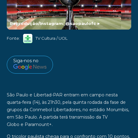
Reprodução/Instagram: @saopaulofc
►
Fonte:
TV Cultura / UOL
Siga-nos no
São Paulo
e
Libertad-PAR
entram em campo nesta
quarta-feira
(14),
às 21h30
, pela quinta rodada da fase de
grupos da
Conmebol Libertadores
, no estádio
Morumbis
,
em
São Paulo
. A partida terá transmissão da
TV
Globo e
Paramount+.
O tricolor paulista chega para o confronto com
10 ponto
s,