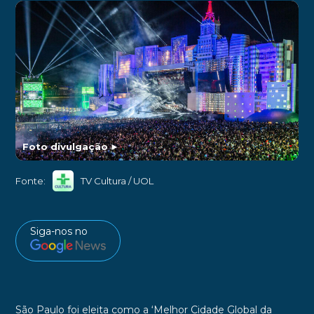
Foto divulgação
►
Fonte:
TV Cultura / UOL
Siga-nos no
São Paulo
foi eleita como a
‘Melhor Cidade Global da