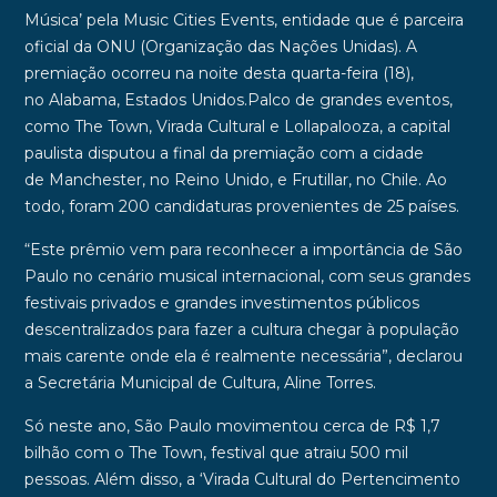
Música’
pela
Music Cities Events
, entidade que é parceira
oficial da ONU (Organização das Nações Unidas). A
premiação ocorreu na noite desta quarta-feira (18),
no
Alabama
,
Estados Unidos
.
Palco de grandes eventos,
como
The Town
,
Virada Cultural
e
Lollapalooza
, a capital
paulista disputou a final da premiação com a cidade
de
Manchester
, no
Reino Unido
, e
Frutillar
, no
Chile
. Ao
todo, foram 200 candidaturas provenientes de 25 países.
“Este prêmio vem para reconhecer a importância de São
Paulo no cenário musical internacional, com seus grandes
festivais privados e grandes investimentos públicos
descentralizados para fazer a cultura chegar à população
mais carente onde ela é realmente necessária”, declarou
a Secretária Municipal de Cultura,
Aline Torres
.
Só neste ano, São Paulo movimentou cerca de
R$ 1,7
bilhão com o The Town
, festival que atraiu
500 mil
pessoas
. Além disso, a ‘
Virada Cultural do Pertencimento