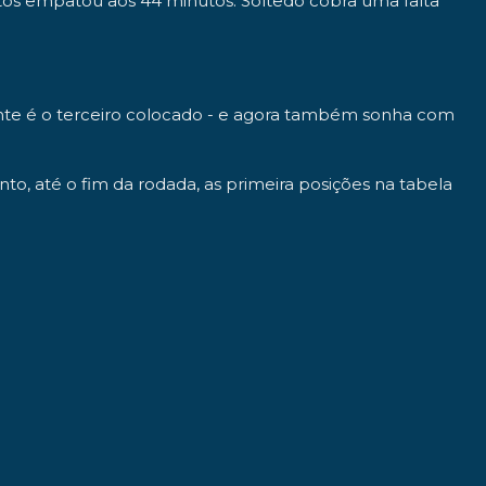
ntos empatou aos 44 minutos: Soltedo cobra uma falta
ente é o terceiro colocado - e agora também sonha com
, até o fim da rodada, as primeira posições na tabela