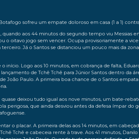
Botafogo sofreu um empate doloroso em casa (1 a 1) contra
a, quando aos 44 minutos do segundo tempo viu Messias em
ou o oitavo jogo sem vencer. Ocupa provisoriamente a vice
 terceiro. Já o Santos se distanciou um pouco mais da zon
[ Foto reprodução: @brasileirão ]
o início. Logo aos 10 minutos, em cobrança de falta, Eduard
lançamento de Tchê Tchê para Júnior Santos dentro da área
 de João Paulo. A primeira boa chance de o Santos empatar
ria.
e quase deixou tudo igual aos nove minutos, um bate-reb
a perigosa, que ainda desviou antes da defesa ímpar do go
tafoguense.
tar o placar. A primeira delas aos 14 minutos, em cabeçad
Tchê Tchê e cabeceia rente à trave. Aos 41 minutos, Danil