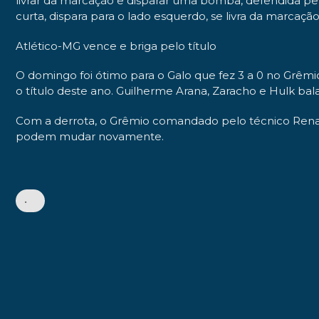
livrar da marcação e disparar uma bomba, defendida pe
curta, dispara para o lado esquerdo, se livra da marcação
Atlético-MG vence e briga pelo título
O domingo foi ótimo para o Galo que fez 3 a 0 no Grêm
o título deste ano. Guilherme Arana, Zaracho e Hulk b
Com a derrota, o Grêmio comandado pelo técnico Renato
podem mudar novamente.
•