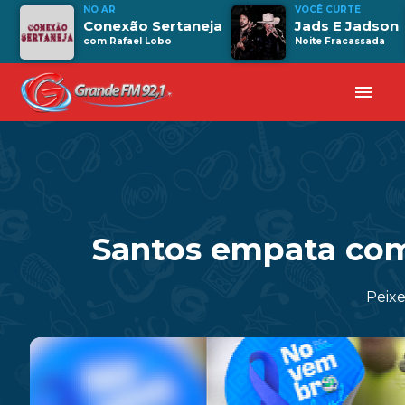
NO AR
VOCÊ CURTE
Conexão Sertaneja
Jads E Jadson
com Rafael Lobo
Noite Fracassada
menu
Santos empata com
Peixe