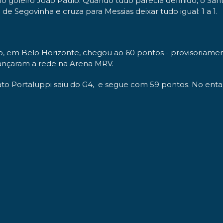
lo goleiro João Paulo. Quando tudo parecia definido, o Sa
 de Segovinha e cruza para Messias deixar tudo igual: 1 a 1.
io, em Belo Horizonte, chegou ao 60 pontos - provisoriam
alançaram a rede na Arena MRV.
 Portaluppi saiu do G4, e segue com 59 pontos. No entanto