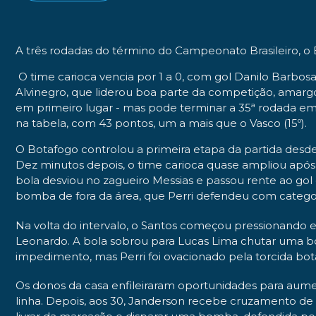
A três rodadas do término do Campeonato Brasileiro, o 
O time carioca vencia por 1 a 0, com gol Danilo Barbos
Alvinegro, que liderou boa parte da competição, amarg
em primeiro lugar - mas pode terminar a 35ª rodada em
na tabela, com 43 pontos, um a mais que o Vasco (15º).
O Botafogo controlou a primeira etapa da partida desde 
Dez minutos depois, o time carioca quase ampliou após 
bola desviou no zagueiro Messias e passou rente ao gol
bomba de fora da área, que Perri defendeu com catego
Na volta do intervalo, o Santos começou pressionando 
Leonardo. A bola sobrou para Lucas Lima chutar uma bol
impedimento, mas Perri foi ovacionado pela torcida bo
Os donos da casa enfileiraram oportunidades para aumen
linha. Depois, aos 30, Janderson recebe cruzamento de 