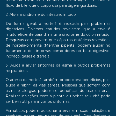
fluxo de bile, que o corpo usa para digerir gorduras.
2. Alivia a síndrome do intestino irritado
De forma geral, a hortelã é indicada para problemas
digestivos. Diversos estudos revelaram que a erva é
muito eficiente para diminuir a síndrome do cólon irritado.
Pesquisas comprovam que cápsulas entéricas revestidas
de hortelã-pimenta (Mentha piperita) podem ajudar no
tratamento de sintomas como dores no trato digestivo,
inchaço, gases e diarreia.
3. Ajuda a aliviar sintomas da asma e outros problemas
respiratórios
O aroma da hortelã também proporciona benefícios, pois
ajuda a “abrir” as vias aéreas. Pessoas que sofrem com
asma e alergias podem se beneficiar do uso da erva.
Realizar inalações com a planta ou beber seu chá pode
ser bem útil para aliviar os sintomas.
Asmáticos podem adicionar a erva em suas inalações e
também beber um pouco de seu chá. Para facilitar a