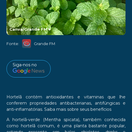
Canva/Grande FM
►
Fonte:
Grande FM
Siga-nos no
Hortelã contém antioxidantes e vitaminas que lhe
conferem propriedades antibacterianas, antifúngicas e
anti-inflamatórias. Saiba mais sobre seus benefícios
A hortelã-verde (Mentha spicata), também conhecida
como hortelã comum, é uma planta bastante popular,
estando presente em balas, chicletes, drinks e