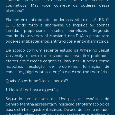
cosméticos. Mas você conhece os poderes dessa
plantinha?
Ela contém antioxidantes poderosos, vitaminas A, B6, C,
E, K, ácido fólico e riboflavina. Se ingerida ou apenas
inalada, proporciona muitos benefícios. Segundo
estudo da University of Maryland, nos EUA, a planta tem
poderes antibacterianos, antifúngicos e anti-inflamatórios.
De acordo com um recente estudo da Wheeling Jesuit
University, o cheiro e o sabor da erva têm profundos
efeitos em funções cognitivas. Isso inclui funções como
raciocínio, resolução de problemas, formação de
conceitos, julgamentos, atenção e até mesmo memória.
Quais são os benefícios da hortelã?
1. Hortelã melhora a digestão
Segundo um estudo da Unesp , as espécies do
gênero Mentha apresentam indicação etnofarmacológica
para distúrbios gastrointestinais. De acordo com o estudo,
a hortelã relaxa os músculos do estômago e melhora o