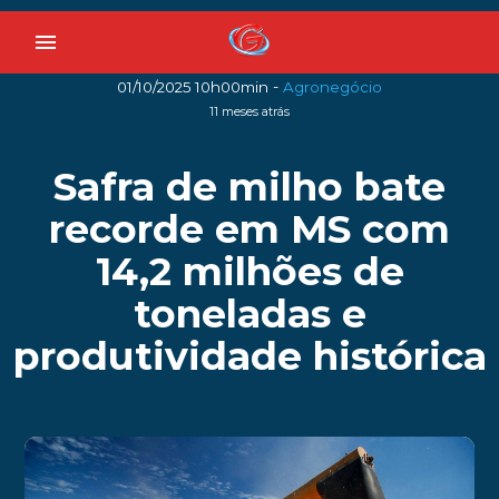
menu
-
01/10/2025 10h00min
Agronegócio
11 meses atrás
Safra de milho bate
recorde em MS com
14,2 milhões de
toneladas e
produtividade histórica