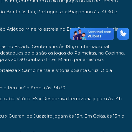
às 19h, completam o dia de jogos no Rio de Janeiro.
São Bento às 14h, Portuguesa x Bragantino às 14h30 e
 Atlético Mineiro estreia no Estádio Independência
 no Estádio Centenário. Às 18h, o Internacional
destaques do dia são os jogos do Palmeiras, na Copinha,
ga às 20h30 contra o Inter Miami, por amistoso.
taleza x Campinense e Vitória x Santa Cruz. O dia
 e Peru x Colômbia às 19h30.
aba, Vitória-ES x Desportiva Ferroviária jogam às 14h
tu x Guarani de Juazeiro jogam às 15h. Em Goiás, às 15h o