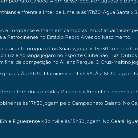
Campeonato Carioca. Além desse jogo, Portuguesa e Bangu, 
thians enfrenta a Inter de Limeira às 17h30. Água Santa x 
ic e Tombense entram em campo às 14h. O atual tricampeão
ra a Patrocinense no Estádio Pedro Alves do Nascimento.
cante uruguaio Luis Suárez, joga às 15h30 contra o Caxias
 Luiz e Ypiranga jogam no Esporte Clube São Luiz. Outros 
emifinal da competição no Allianz Parque. O Cruz-Maltino jo
grupos. Às 14h30, Fluminense-PI x CSA. Às 16h30, jogam For
bia tem duas partidas. Paraguai x Argentina jogam às 17h
cobinense às 17h30 jogam pelo Campeonato Baiano. No Capix
15h e Figueirense x Joinville às 15h30 jogam. No Ceará, Igua