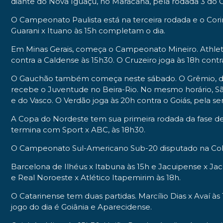
diante do Nova Iguaçu, no Maracanã, pela rodada 3 do 
O Campeonato Paulista está na terceira rodada e o Corin
Guarani x Ituano às 15h completam o dia.
Em Minas Gerais, começa o Campeonato Mineiro. Athlet
contra a Caldense às 15h30. O Cruzeiro joga às 18h cont
O Gauchão também começa neste sábado. O Grêmio, do ata
recebe o Juventude no Beira-Rio. No mesmo horário, São
e do Vasco. O Verdão joga às 20h contra o Goiás, pela s
A Copa do Nordeste tem sua primeira rodada da fase de 
termina com Sport x ABC, às 18h30.
O Campeonato Sul-Americano Sub-20 disputado na Colôm
Barcelona de Ilhéus x Itabuna às 15h e Jacuipense x Ja
e Real Noroeste x Atlético Itapemirim às 18h.
O Catarinense tem duas partidas. Marcílio Dias x Avaí às 
jogo do dia é Goiânia e Aparecidense.