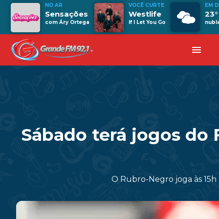
NO AR
VOCÊ CURTE
EM 
Sensações
Westlife
23°
com Áry Ortega
If I Let You Go
nubl
menu
Sábado terá jogos do 
O Rubro-Negro joga às 15h 