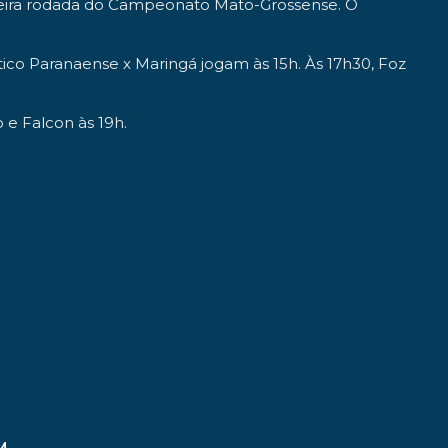
imeira rodada do Campeonato Mato-Grossense. O
co Paranaense x Maringá jogam às 15h. Às 17h30, Foz
 e Falcon às 19h.