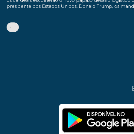
os cardeais escolherão o novo papa.
O desafio logístico
presidente dos Estados Unidos, Donald Trump, os mandatár
•