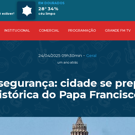
EM DOURADOS
28° 34%
estiver!
céu limpo
INSTITUCIONAL
COMERCIAL
PROGRAMAÇÃO
GRANDE FM TV
-
24/04/2025 09h30min
Geral
um ano atrás
segurança: cidade se pre
istórica do Papa Francisc