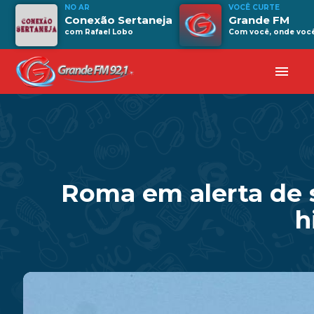
NO AR
VOCÊ CURTE
Conexão Sertaneja
Grande FM
com Rafael Lobo
Com você, onde você 
menu
Roma em alerta de 
h