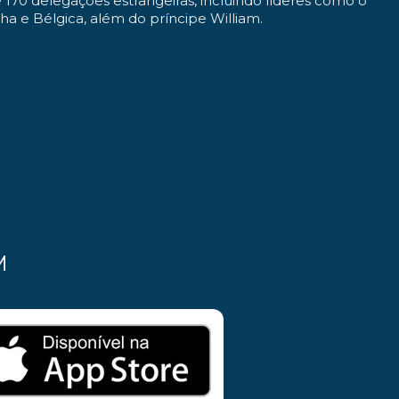
e 170 delegações estrangeiras, incluindo líderes como o
nha e Bélgica, além do príncipe William.
M